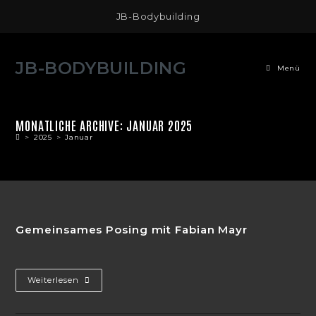
Zum
JB-Bodybuilding
Inhalt
springen
JB-BODYBUILDING
Menü
MONATLICHE ARCHIVE: JANUAR 2025
>
2025
>
Januar
Gemeinsames Posing mit Fabian Mayr
Gemeinsames
Weiterlesen
Posing
Mit
Fabian