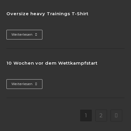
Mayr
Oversize heavy Trainings T-Shirt
Oversize
Weiterlesen
Heavy
Trainings
T-
Shirt
10 Wochen vor dem Wettkampfstart
10
Weiterlesen
Wochen
Vor
Dem
Wettkampfstart
1
2
Gehe zu