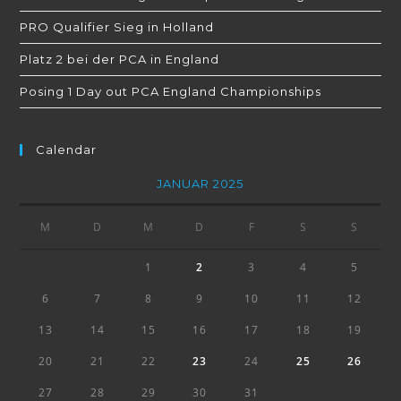
PRO Qualifier Sieg in Holland
Platz 2 bei der PCA in England
Posing 1 Day out PCA England Championships
Calendar
JANUAR 2025
M
D
M
D
F
S
S
1
2
3
4
5
6
7
8
9
10
11
12
13
14
15
16
17
18
19
20
21
22
23
24
25
26
27
28
29
30
31