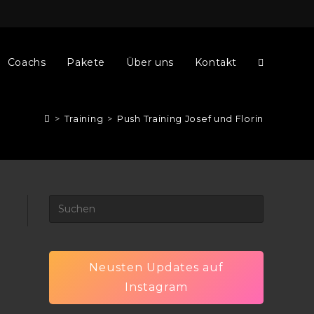
Coachs
Pakete
Über uns
Kontakt
Website-
>
Training
>
Push Training Josef und Florin
Suche
umschalte
Neusten Updates auf
Instagram