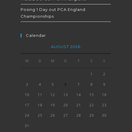
Posing 1 Day out PCA England
Championships
Calendar
AUGUST 2026
M
D
M
D
F
S
S
1
2
3
4
5
6
7
8
9
10
11
12
13
14
15
16
17
18
19
20
21
22
23
24
25
26
27
28
29
30
31