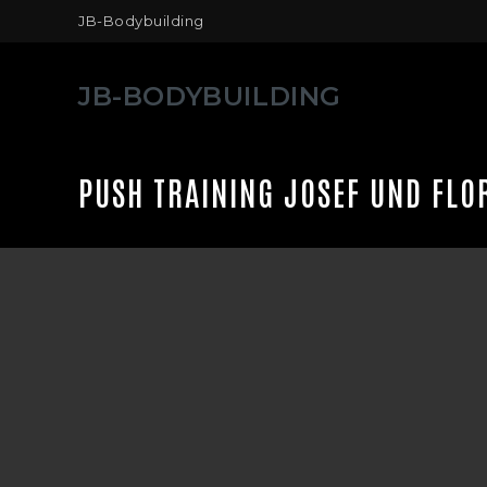
Zum
JB-Bodybuilding
Inhalt
springen
JB-BODYBUILDING
PUSH TRAINING JOSEF UND FLO